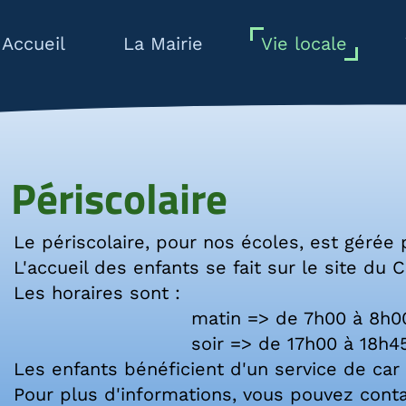
ale
Vie pratique
Le village
st gérée par l'association ILEP.
 site du Centre de Loisirs.
à 8h00
 18h45
ce de car pour se rendre dans leur école.
uvez contacter le secrétariat du RPI (Regrou