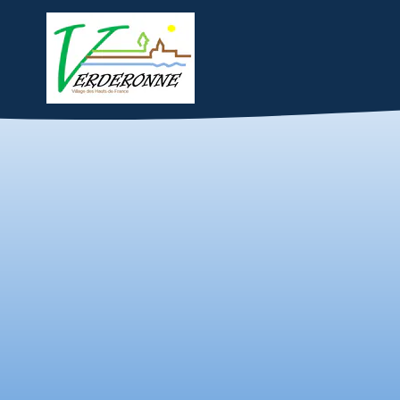
Accueil
La Mairie
Vie loc
Périscolaire
Le périscolaire, pour nos écoles, e
L'accueil des enfants se fait sur le
Les horaires sont :
matin => de 7h00 
soir => de 17h00 à
Les enfants bénéficient d'un servi
Pour plus d'informations, vous po