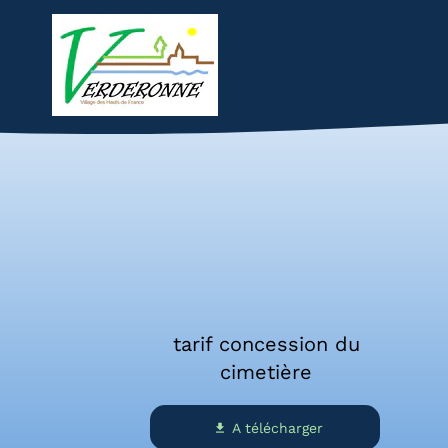
Accueil
La Mairie
Vie loc
Cimetière
u